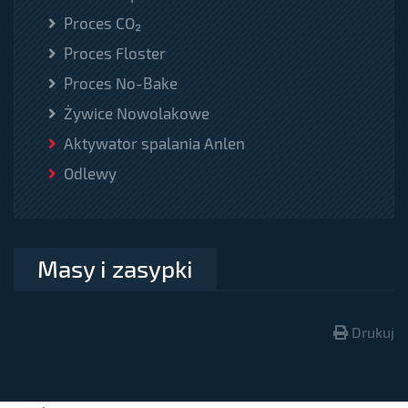
Proces CO₂
Proces Floster
Proces No-Bake
Żywice Nowolakowe
Aktywator spalania Anlen
Odlewy
Masy i zasypki
Drukuj