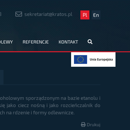
8
sekretariat@kratos.pl
Pl
En
DLEWY
REFERENCJE
KONTAKT
koholowym sporządzonym na bazie etanolu i
ię jako ciecz nośną i jako rozcieńczalnik do
 na rdzenie i formy odlewnicze.
Drukuj