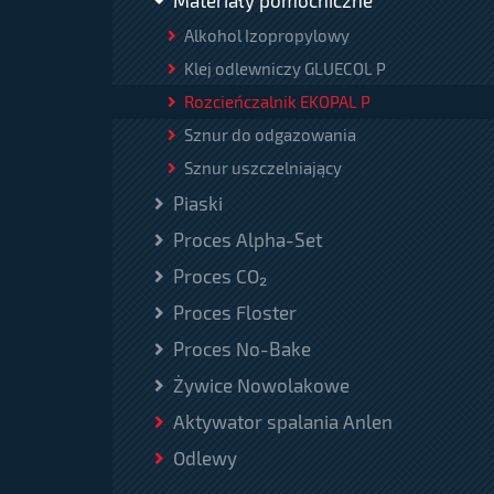
Materiały pomocniczne
Alkohol Izopropylowy
Klej odlewniczy GLUECOL P
Rozcieńczalnik EKOPAL P
Sznur do odgazowania
Sznur uszczelniający
Piaski
Proces Alpha-Set
Proces CO₂
Proces Floster
Proces No-Bake
Żywice Nowolakowe
Aktywator spalania Anlen
Odlewy