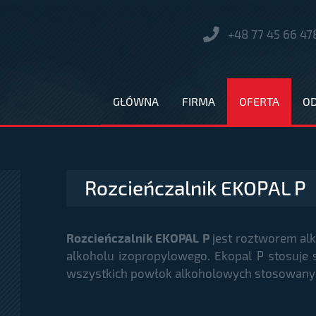
+48 77 45 66 47
GŁÓWNA
FIRMA
OFERTA
O
Rozcieńczalnik EKOPAL P
Rozcieńczalnik EKOPAL P
jest roztworem al
alkoholu izopropylowego. Ekopal P stosuje s
wszystkich powłok alkoholowych stosowanych