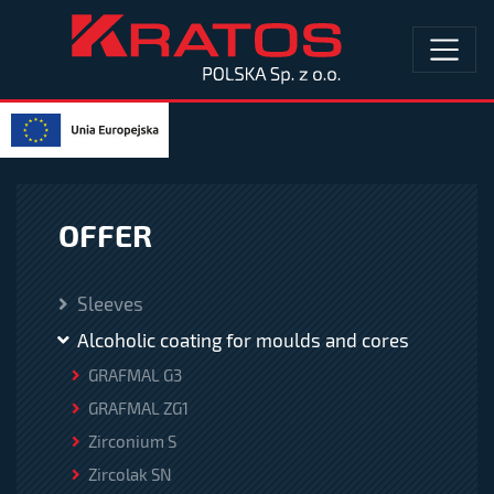
OFFER
Sleeves
Alcoholic coating for moulds and cores
GRAFMAL G3
GRAFMAL ZG1
Zirconium S
Zircolak SN