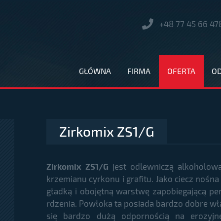
+48 77 45 66 47
GŁÓWNA
FIRMA
OFERTA
O
Zirkomix ZS1/G
Zirkomix ZS1/G
jest odlewniczą alkoholow
krzemianu cyrkonu i grafitu. Jako ciecz nośna
gładką i obojętną warstwę zapobiegającą pen
rdzenia. Powłoka ta posiada bardzo dobre wł
się bardzo dużą odpornością na erozyjn