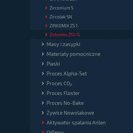
Zirconium S
Zircolak SN
ZIRKOMIX ZS 1
Zirkomix ZS1/G
Masy i zasypki
Materiały pomocniczne
Piaski
Proces Alpha-Set
Proces CO₂
Proces Floster
Proces No-Bake
Żywice Nowolakowe
Aktywator spalania Anlen
Odlewy