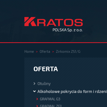
Home
>
Oferta
>
Zirkomix ZS1/G
OFERTA
Otuliny
Alkoholowe pokrycia do form i rdzeni
GRAFMAL G3
GRAFMAL ZG1