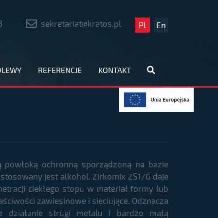
8
sekretariat@kratos.pl
Pl
En
DLEWY
REFERENCJE
KONTAKT
ą powłoką ochronną sporządzoną na bazie
 stosowany jest alkohol. Zirkomix ZS1/G daje
etracji ciekłego stopu w materiał formy lub
aściwości zawiesinowe i sieciujące. Odznacza
e działanie strugi metalu i bardzo małą