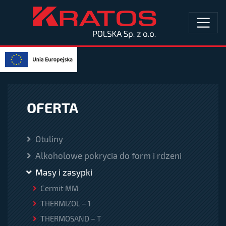
OFERTA
Otuliny
Alkoholowe pokrycia do form i rdzeni
Masy i zasypki
Cermit MM
THERMIZOL – 1
THERMOSAND – T