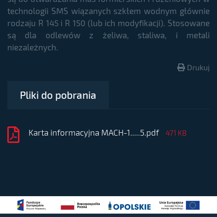
technologii SMS wiązanych szkłem wodnym głównie
rodzaju R 145 i R 150 (lub ich modyfikacji). Stosowane
są dla odlewów z żeliwa, staliwa, i metali
niezależnych.
Drukuj
Pliki do pobrania
Karta informacyjna MACH-1.....5.pdf
471 KB