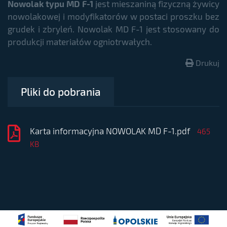
Nowolak typu MD F-1
jest mieszaniną fizyczną żywicy
nowolakowej i modyfikatorów w postaci proszku bez
grudek i zbryleń. Nowolak MD F-1 jest stosowany do
produkcji materiałów ogniotrwałych.
Drukuj
Pliki do pobrania
Karta informacyjna NOWOLAK MD F-1.pdf
465
KB