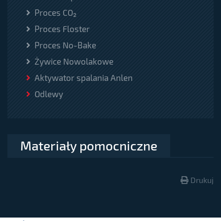
Proces CO₂
Proces Floster
Proces No-Bake
Żywice Nowolakowe
Aktywator spalania Anlen
Odlewy
Materiały pomocniczne
Drukuj