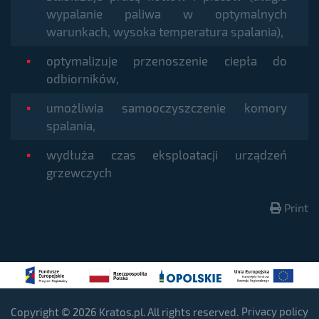
wypalanie paliwa w optymalnych
warunkach, wysoka temperatura spalania),
optymalizuje przenoszenie ciepła do
odbiorników,
umożliwia samooczyszczenie komory
spalania,
wydłuża czas eksploatacji urządzeń
grzewczych
Print
Privacy policy
Copyright © 2026 Kratos.pl. All rights reserved.