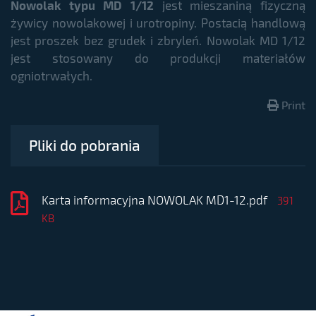
Nowolak typu MD 1/12
jest mieszaniną fizyczną
żywicy nowolakowej i urotropiny. Postacią handlową
jest proszek bez grudek i zbryleń. Nowolak MD 1/12
jest stosowany do produkcji materiałów
ogniotrwałych.
Print
Pliki do pobrania
Karta informacyjna NOWOLAK MD1-12.pdf
391
KB