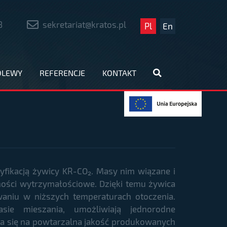
8
sekretariat@kratos.pl
Pl
En
DLEWY
REFERENCJE
KONTAKT
fikacją żywicy KR-CO₂. Masy nim wiązane i
ności wytrzymałościowe. Dzięki temu żywica
waniu w niższych temperaturach otoczenia.
sie mieszania, umożliwiają jednorodne
da się na powtarzalna jakość produkowanych