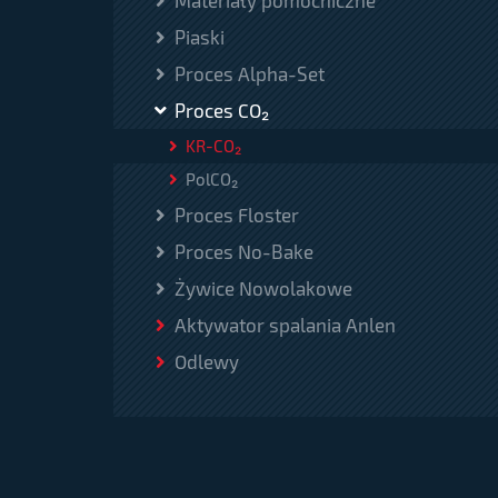
Materiały pomocniczne
Piaski
Proces Alpha-Set
Proces CO₂
KR-CO₂
PolCO₂
Proces Floster
Proces No-Bake
Żywice Nowolakowe
Aktywator spalania Anlen
Odlewy