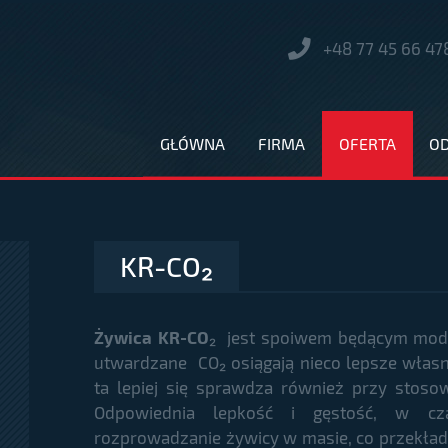
+48 77 45 66 47
GŁÓWNA
FIRMA
OFERTA
O
KR-CO₂
Żywica KR-CO
₂
jest spoiwem będącym mody
utwardzane CO₂ osiągają nieco lepsze włas
ta lepiej się sprawdza również przy stoso
Odpowiednia lepkość i gęstość, w cza
rozprowadzanie żywicy w masie, co przekła