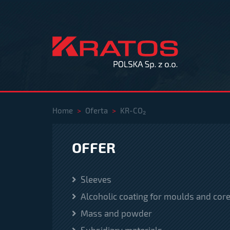
Home
>
Oferta
>
KR-CO₂
OFFER
Sleeves
Alcoholic coating for moulds and cor
Mass and powder