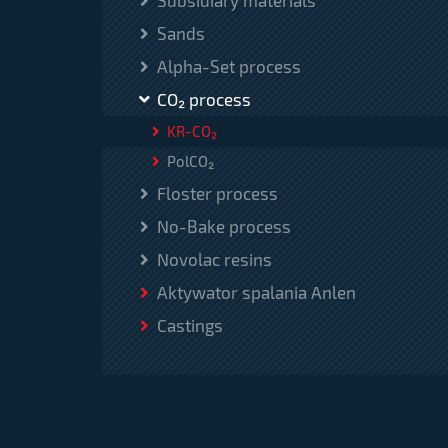
Subsidiary materials
Sands
Alpha-Set process
CO₂ process
KR-CO₂
PolCO₂
Floster process
No-Bake process
Novolac resins
Aktywator spalania Anlen
Castings