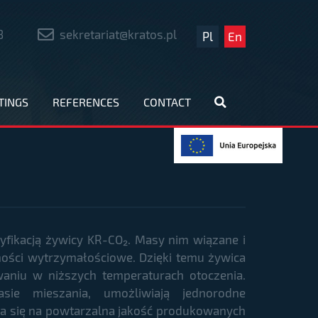
8
sekretariat@kratos.pl
Pl
En
TINGS
REFERENCES
CONTACT
fikacją żywicy KR-CO₂. Masy nim wiązane i
ności wytrzymałościowe. Dzięki temu żywica
waniu w niższych temperaturach otoczenia.
sie mieszania, umożliwiają jednorodne
da się na powtarzalna jakość produkowanych