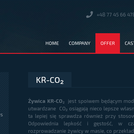
+48 77 45 66 47
HOME
COMPANY
OFFER
CAS
KR-CO₂
Żywica KR-CO
₂
jest spoiwem będącym mody
utwardzane CO₂ osiągają nieco lepsze włas
es
ta lepiej się sprawdza również przy stoso
Odpowiednia lepkość i gęstość, w cza
rozprowadzanie żywicy w masie, co przekła